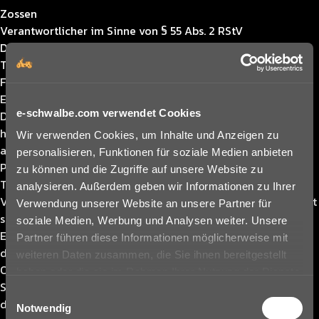
Zossen
Verantwortlicher im Sinne von § 55 Abs. 2 RStV
Dirk Schumacher
Tel: 030 / 78 95 67-0
Fax: 030 / 78 95 67-110
E-Mail:
datenschutz@e-schwal.be
e-schwalbe.com verwendet Cookies
Die Europäische Kommission stellt unter
http://ec.europa.eu/consumers/odr/
eine Plattform zur
Wir verwenden Cookies, um Inhalte und Anzeigen zu
außergerichtlichen Online-Streitbeilegung (sog. OS-
personalisieren, Funktionen für soziale Medien anbieten
Plattform) bereit. Wir weisen darauf hin, dass wir zur
zu können und die Zugriffe auf unsere Website zu
Teilnahme an einem Streitbeilegungsverfahren vor einer
analysieren. Außerdem geben wir Informationen zu Ihrer
Verbraucherschlichtungsstelle weder bereit noch verpflichtet
Verwendung unserer Website an unsere Partner für
sind.
soziale Medien, Werbung und Analysen weiter. Unsere
E-Mail-Adresse des Datenschutzbeauftragten:
Partner führen diese Informationen möglicherweise mit
datenschutz@e-schwal.be
weiteren Daten zusammen, die Sie ihnen bereitgestellt
Offizielle Angaben zu Kraftstoffverbrauch, CO2-Emissionen,
haben oder die sie im Rahmen Ihrer Nutzung der Dienste
Stromverbrauch und elektrischer Reichweite wurden nach
gesammelt haben. Sie geben Einwilligung zu unseren
Einwilligungsauswahl
dem vorgeschriebenen Messverfahren ermittelt und
Cookies, wenn Sie unsere Webseite weiterhin nutzen.
Notwendig